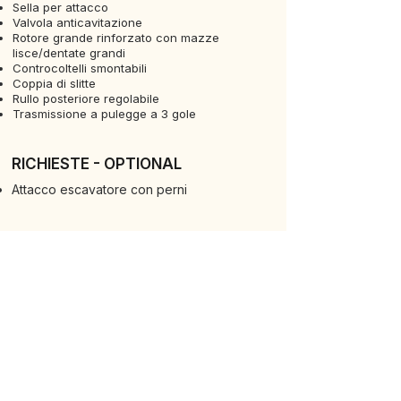
Sella per attacco
Valvola anticavitazione
Rotore grande rinforzato con mazze
lisce/dentate grandi
Controcoltelli smontabili
Coppia di slitte
Rullo posteriore regolabile
Trasmissione a pulegge a 3 gole
RICHIESTE - OPTIONAL
Attacco escavatore con perni
ALTERNATIVE
VEDI TUTTE LE MACCHINE
SCOPRI LA GAMMA