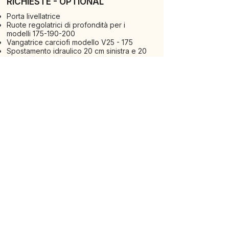
RICHIESTE - OPTIONAL
Porta livellatrice
Ruote regolatrici di profondità per i
modelli
175-190-200
Vangatrice carciofi modello V25 - 175
Spostamento idraulico 20 cm sinistra e 20
cm destra
Spostamento idraulico 40 cm solo a
destra
Supporto con Doppio Cuscinetto
Attacco a 2 punti
ALTERNATIVE
VEDI TUTTE LE MACCHINE
SCOPRI LA GAMMA