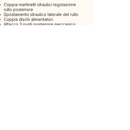
Coppia martinetti idraulici regolazione
rullo posteriore
Spostamento idraulico laterale del rullo
Coppia dischi alimentatori
Attacco 3 punti posteriore meccanico
Attacco 3 punti posteriore idraulico ad un
pistone
Attacco 3 punti posteriore idraulico a due
pistoni
ALTERNATIVE
VEDI TUTTE LE MACCHINE
SCOPRI LA GAMMA