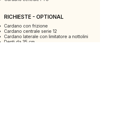
RICHIESTE - OPTIONAL
Cardano con frizione
Cardano centrale serie 12
Cardano laterale con limitatore a nottolini
Denti da 35 cm
Rullo Packer posteriore da Ø 615 mm
esterno, Ø 457 mm tubo
Regolazione idraulica rulli posteriori
Coppia di rompitraccia
Kit scambiatore di calore
ALTERNATIVE
VEDI TUTTE LE MACCHINE
SCOPRI LA GAMMA