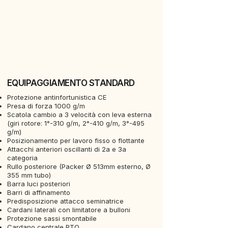
EQUIPAGGIAMENTO STANDARD
Protezione antinfortunistica CE
Presa di forza 1000 g/m
Scatola cambio a 3 velocità con leva esterna
(giri rotore: 1°-310 g/m, 2°-410 g/m, 3°-495
g/m)
Posizionamento per lavoro fisso o flottante
Attacchi anteriori oscillanti di 2a e 3a
categoria
Rullo posteriore (Packer Ø 513mm esterno, Ø
355 mm tubo)
Barra luci posteriori
Barri di affinamento
Predisposizione attacco seminatrice
Cardani laterali con limitatore a bulloni
Protezione sassi smontabile
Cardano centrale PTO