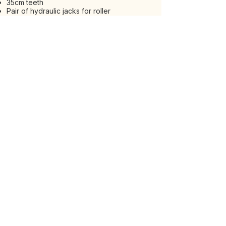
35cm teeth
Pair of hydraulic jacks for roller
adjustment
Rear Packer Roller Ø 615 mm external, Ø
457 mm tube
Cardan shaft with cam limiter
Pair of track breakers
REQUESTS - OPTIONAL
VIEW ALL MACHINES
EXPLORE OUR RANGE
Via Nino Pace 17, Zona Industriale, 66026
Ortona (CH) Italy |
VAT No.
02533320699